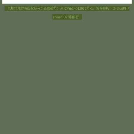
老那样儿博客版权所有：备案编号：
京ICP备14012955号-1
。博客模板：
Z-BlogPHP
Theme By
博客吧
.