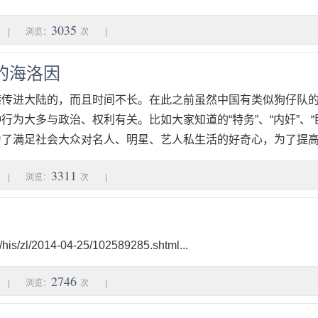
3035
|
浏览：
次
|
的海洛因
港传进大陆的，而且时间不长。在此之前虽然中国有类似狗仔队
行为大多与政治、权利有关。比如大家知道的“特务”、“内奸”、“
了满足社会大众对名人、明星、艺人私生活的好奇心，为了提高报
3311
|
浏览：
次
|
cn/his/zl/2014-04-25/102589285.shtml...
2746
|
浏览：
次
|