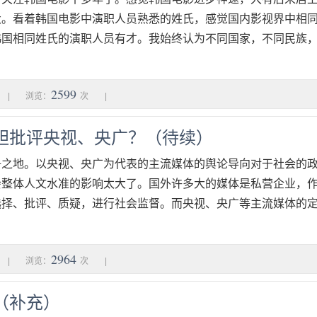
大。看着韩国电影中演职人员熟悉的姓氏，感觉国内影视界中相
韩国相同姓氏的演职人员有才。我始终认为不同国家，不同民族
2599
|
浏览：
次
|
胆批评央视、央广？（待续）
争之地。以央视、央广为代表的主流媒体的舆论导向对于社会的
会整体人文水准的影响太大了。国外许多大的媒体是私营企业，
选择、批评、质疑，进行社会监督。而央视、央广等主流媒体的
2964
|
浏览：
次
|
（补充）