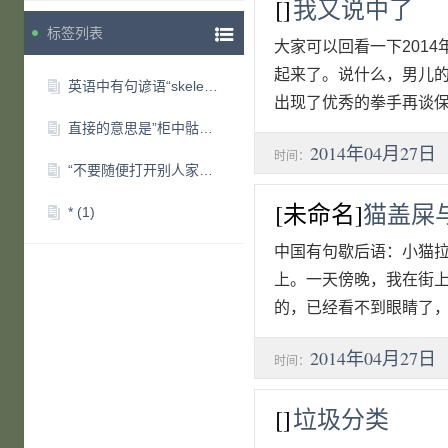
[]
我又说中了
标签列表
大家可以回看一下201
起来了。说什么，男儿
英语中有句谚语“skeleton in the cupboard
(0)
出现了优秀的拳手再谈保
直接的意思是”柜中骷髅“。引申的意思是
(0)
2014年04月27日
时间：
“不要随便打开别人家的柜门”。。。。。。
(0)
[未命名]
猫盖屎
*
(1)
中国有句歇后语：小猫
上。一天傍晚，我在街
的，已经看不到眼睛了，
2014年04月27日
时间：
[]
垃圾分类