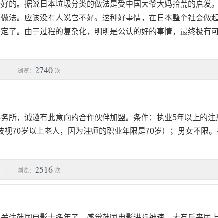
最好的。据说日本垃圾分类的做法是受中国大爷大妈拾荒的启发
好做法。应该没有人说它不好。这种好事情，在日本整个社会做
一定了。由于过程的复杂化，明明是公认的好的事情，最终极有
2740
|
浏览：
次
|
事务所，诚邀有此意向的合作伙伴加盟。条件：执业5年以上的注
是歧视70岁以上老人，因为注师的职业年限是70岁）；男女不限
2516
|
浏览：
次
|
。关注韩国电影十多年了。感觉韩国电影进步神速，大有后来居