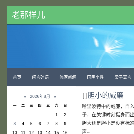
老那样儿
首页
闲言碎语
儒家新解
国民小性
梁子寓言
[]
胆小的威廉
«
2026年8月
»
一
二
三
四
五
六
日
哈里波特中的威廉，自
1
2
子，在关键时刻挺身而
胆大还是胆小是没有标准
3
4
5
6
7
8
9
声...
10
11
12
13
14
15
16