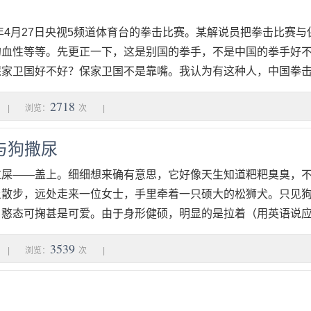
4年4月27日央视5频道体育台的拳击比赛。某解说员把拳击比赛
的血性等等。先更正一下，这是别国的拳手，不是中国的拳手好
家卫国好不好？保家卫国不是靠嘴。我认为有这种人，中国拳击好
2718
|
浏览：
次
|
与狗撒尿
拉屎——盖上。细细想来确有意思，它好像天生知道粑粑臭臭，
上散步，远处走来一位女士，手里牵着一只硕大的松狮犬。只见
憨态可掬甚是可爱。由于身形健硕，明显的是拉着（用英语说应该是"
3539
|
浏览：
次
|