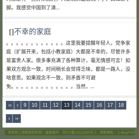
脚。我感觉中国到了清...
[]
不幸的家庭
。。。。。。。。。。。。这里我要提醒年轻人，党争家
庭（扩展开来，包括小教家庭）大都是不幸的，尽管许多
是富贵人家。很多事充满了各种算计，毫无情感可言！如
果双方观念一致，时间稍长会觉得乏味，都是一路人，没
啥意思。如果观念不一致，则矛盾不可避
免。。。。。。。。。。。。。当然，...
‹‹
‹
9
10
11
12
13
14
15
16
17
18
›
››
老那样儿博客版权所有：备案编号：
京ICP备14012955号-1
。博客模板：
Z-BlogPHP