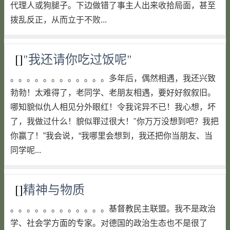
代理人或狗腿子。下边做错了事主人出来收拾局面，甚至
拨乱反正，从而立于不败...
[]
"我还请你吃过饭呢"
。。。。。。。。。。。。多年后，偶然相遇，我还兴致
勃勃！太难得了，老同学、老朋友相遇，要好好叙叙旧。
哪知貌似仇人相见分外眼红！令我诧异不已！我心想，坏
了，我做过什么！貌似罪过很大！"你万万没想到吧？我把
你赢了！”我会说，“我哪里会想到，我还把你当朋友、当
同学呢...
[]
精神与物质
。。。。。。。。。。。。基督教民主联盟。我不是政治
学、社会学方面的专家。对德国的政治生态也不是很了