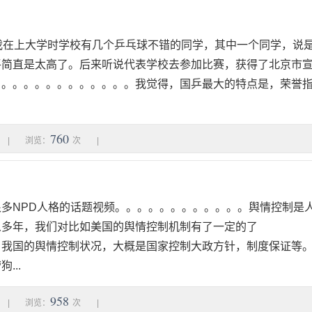
我在上大学时学校有几个乒乓球不错的同学，其中一个同学，说
平简直是太高了。后来听说代表学校去参加比赛，获得了北京市
！。。。。。。。。。。。。我觉得，国乒最大的特点是，荣誉
760
|
浏览：
次
|
多NPD人格的话题视频。。。。。。。。。。。。舆情控制是
么多年，我们对比如美国的舆情控制机制有了一定的了
。我国的舆情控制状况，大概是国家控制大政方针，制度保证等
...
958
|
浏览：
次
|