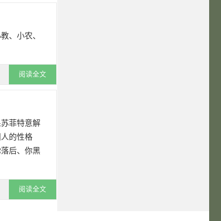
小教、小农、
阅读全文
果苏菲特意解
国人的性格
你落后、你黑
阅读全文