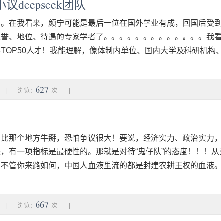
deepseek团队
。。在我看来，颜宁可能是最后一位在国外学业有成，回国后受
荣誉、地位、待遇的专家学者了。。。。。。。。。。。。。我
TOP50人才！我能理解，像体制内单位、国内大学及科研机构
627
|
浏览：
次
|
方比那个地方牛掰，恐怕争议很大！要说，经济实力、政治实力
，有一项指标是最硬性的。那就是对待“鬼仔队”的态度！！！从对
，不管你来路如何，中国人血液里流的都是封建农耕王权的血液
667
|
浏览：
次
|