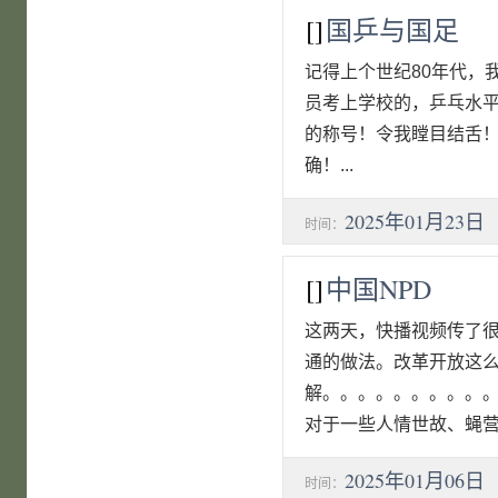
[]
国乒与国足
记得上个世纪80年代，
员考上学校的，乒乓水
的称号！令我瞠目结舌
确！...
2025年01月23日
时间：
[]
中国NPD
这两天，快播视频传了很
通的做法。改革开放这
解。。。。。。。。。
对于一些人情世故、蝇营狗
2025年01月06日
时间：