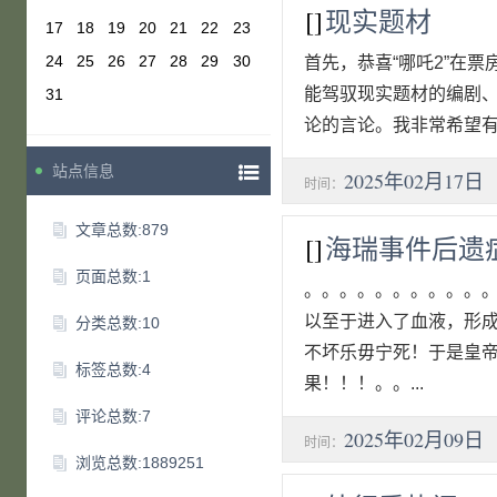
[]
现实题材
17
18
19
20
21
22
23
24
25
26
27
28
29
30
首先，恭喜“哪吒2”在
能驾驭现实题材的编剧
31
论的言论。我非常希望有
站点信息
2025年02月17日
时间：
文章总数:879
[]
海瑞事件后遗
页面总数:1
。。。。。。。。。。
以至于进入了血液，形
分类总数:10
不坏乐毋宁死！于是皇
标签总数:4
果！！！。。...
评论总数:7
2025年02月09日
时间：
浏览总数:1889251