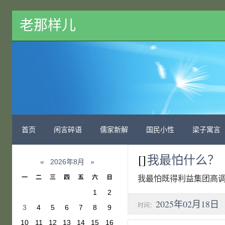
老那样儿
首页
闲言碎语
儒家新解
国民小性
梁子寓言
[]
我最怕什么？
«
2026年8月
»
一
二
三
四
五
六
日
我最怕既得利益集团高调
1
2
2025年02月18日
时间：
3
4
5
6
7
8
9
10
11
12
13
14
15
16