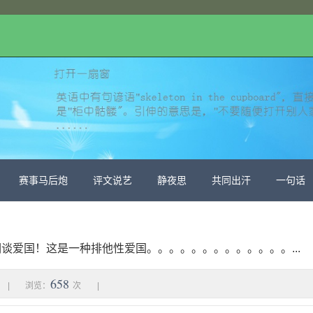
赛事马后炮
评文说艺
静夜思
共同出汗
一句话
谈爱国！这是一种排他性爱国。。。。。。。。。。。。。...
658
|
浏览：
次
|