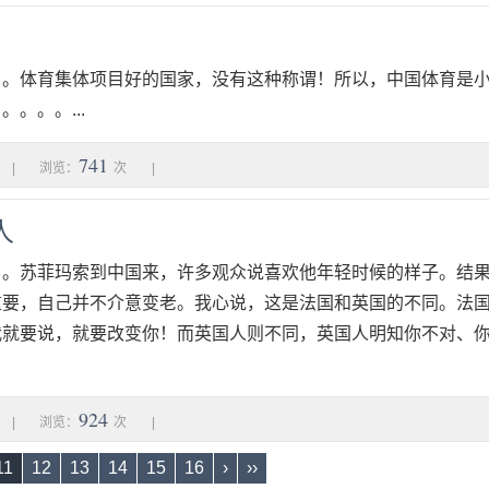
。。体育集体项目好的国家，没有这种称谓！所以，中国体育是
。。。...
741
|
浏览：
次
|
人
。。苏菲玛索到中国来，许多观众说喜欢他年轻时候的样子。结
重要，自己并不介意变老。我心说，这是法国和英国的不同。法
我就要说，就要改变你！而英国人则不同，英国人明知你不对、
924
|
浏览：
次
|
11
12
13
14
15
16
›
››