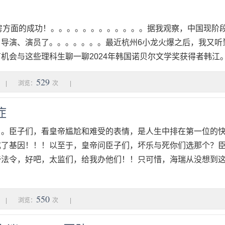
票房方面的成功！。。。。。。。。。。。。据我观察，中国现阶
、导演、演员了。。。。。。。最近杭州6小龙火爆之后，我又听
机会与这些理科生聊一聊2024年韩国诺贝尔文学奖获得者韩江。我
529
|
浏览：
次
|
症
。。臣子们，看皇帝尴尬和难受的表情，是人生中排在第一位的
成了基因！！！以至于，皇帝问臣子们，坏乐与死你们选那个？
帝法令，好吧，太监们，给我办他们！！只可惜，海瑞从没想到
550
|
浏览：
次
|