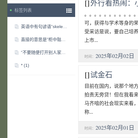
[]
外行看热闹：小议
标签列表
。。。。。。。。。。
可，获得与学术等身的
英语中有句谚语“skeleton in the cupboard
(0)
受采访是说，要自己培养
直接的意思是”柜中骷髅“。引申的意思是
(0)
上市...
“不要随便打开别人家的柜门”。。。。。。
(0)
2025年02月02日
时间：
*
(1)
[]
试金石
目前在国内，说那个地
拍责无旁贷！但在我看来
马齐喑的社会现实来看
称...
2025年02月01日
时间：